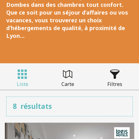
Dombes dans des chambres tout confort.
Que ce soit pour un séjour d’affaires ou vos
vacances, vous trouverez un choix
d’hébergements de qualité, à proximité de
Lyon…
Liste
Carte
Filtres
8
résultats