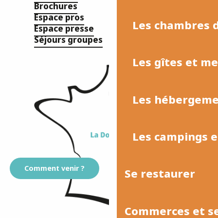
Brochures
Espace pros
Les chambres d
Espace presse
Séjours groupes
Les gîtes et m
Les hébergemen
Les campings et
Comment venir ?
Se restaurer
Commerces et se