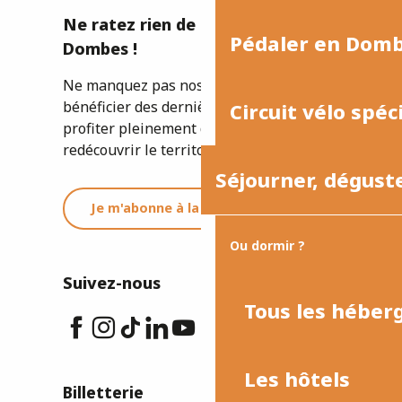
Ne ratez rien de l'actualité de la
Pédaler en Dom
Dombes !
Ne manquez pas nos newsletters pour
bénéficier des dernières informations et
Circuit vélo spéc
profiter pleinement de votre séjour ou
redécouvrir le territoire.
Séjourner, dégust
Je m'abonne à la newsletter
Ou dormir ?
Suivez-nous
Tous les hébe
Les hôtels
Billetterie