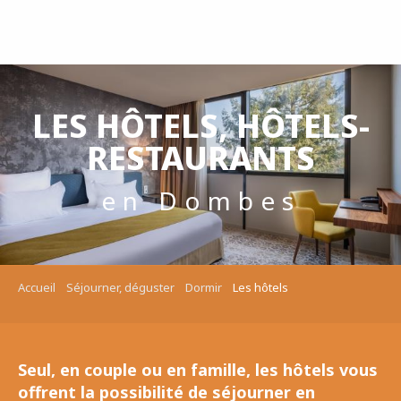
Aller
au
contenu
principal
LES HÔTELS, HÔTELS-
RESTAURANTS
en Dombes
Accueil
Séjourner, déguster
Dormir
Les hôtels
Seul, en couple ou en famille, les hôtels vous
offrent la possibilité de séjourner en