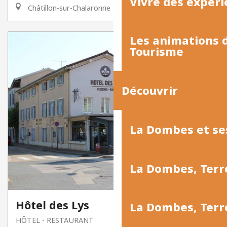
Vivre des expéri
Châtillon-sur-Chalaronne
Les animations
Tourisme
Découvrir
La Dombes et se
La Dombes, Terr
Hôtel des Lys
La Dombes, Ter
HÔTEL - RESTAURANT