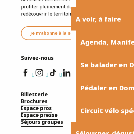
profiter pleinement de votre séjour ou
redécouvrir le territoire.
A voir, à faire
Je m'abonne à la newsletter
Agenda, Manif
Suivez-nous
Se balader en 
Pédaler en Do
Billetterie
Brochures
Espace pros
Circuit vélo spé
Espace presse
Séjours groupes
Séjourner, dégus