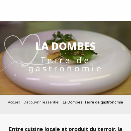
Aller
au
contenu
principal
LA DOMBES
Terre de
gastronomie
Accueil
Découvrir l’essentiel
La Dombes, Terre de gastronomie
Entre
cuisine locale
et
produit du terroir
, la