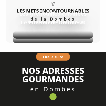
LES METS INCONTOURNABLES
Les grenouilles cuisinées
de la Dombes
comme en Dombes
Le Poisson de Dombes®
Lire la suite
Lire la suite
NOS ADRESSES
GOURMANDES
en Dombes