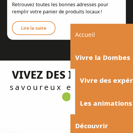
Retrouvez toutes les bonnes adresses pour
remplir votre panier de produits locaux !
Lire la suite
Accueil
Vivre la Dombes
VIVEZ DES INSTANTS
Aller au marché
Vivre des expé
savoureux en Dombes
Les animations
Je découvre !
Découvrir