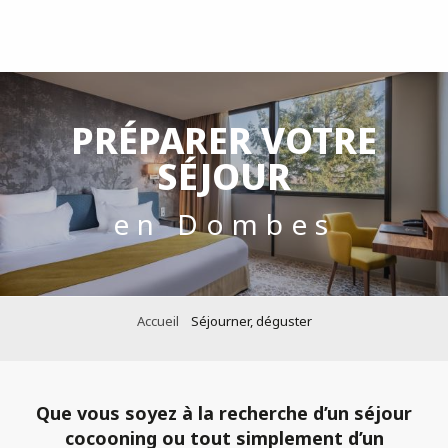
Aller
au
contenu
principal
PRÉPARER VOTRE
SÉJOUR
en Dombes
Accueil
Séjourner, déguster
Que vous soyez à la recherche d’un séjour
cocooning ou tout simplement d’un