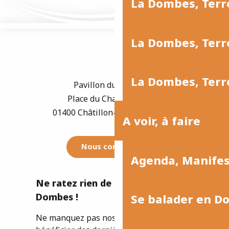
La Dombes, Terr
La Dombes, Terre
La Dombes, Terre
Pavillon du Tourisme
Place du Champ de Foire
01400 Châtillon-sur-Chalaronne
A voir, à faire
Nous contacter
Agenda, Manife
Ne ratez rien de l'actualité de la
Dombes !
Se balader en D
Ne manquez pas nos newsletters pour