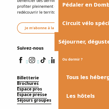
bénéficier des dernières informations et
Pédaler en Dom
profiter pleinement de votre séjour ou
redécouvrir le territoire.
Circuit vélo spéc
Je m'abonne à la newsletter
Séjourner, dégust
Suivez-nous
Ou dormir ?
Tous les hébe
Billetterie
Brochures
Espace pros
Espace presse
Les hôtels
Séjours groupes