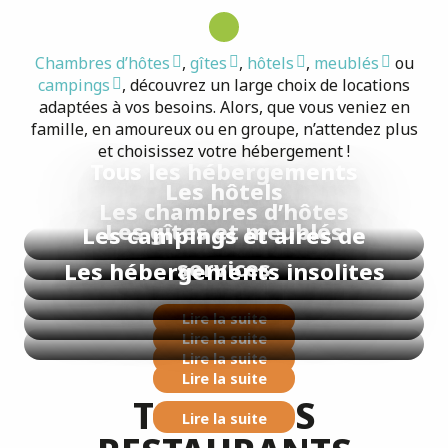
Chambres d’hôtes
,
gîtes
,
hôtels
,
meublés
ou
campings
, découvrez un large choix de locations
adaptées à vos besoins. Alors, que vous veniez en
famille, en amoureux ou en groupe, n’attendez plus
et choisissez votre hébergement !
Tous les hébergements
Les hôtels
Les chambres d’hôtes
Les gîtes et meublés
Les campings et aires de
services
Les hébergements insolites
Lire la suite
Lire la suite
Lire la suite
Lire la suite
TOUS NOS
Lire la suite
Lire la suite