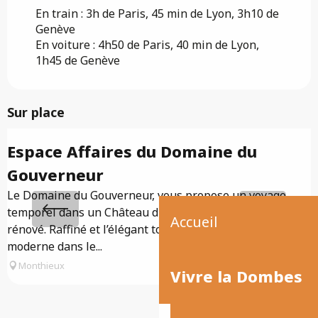
En train : 3h de Paris, 45 min de Lyon, 3h10 de
Genève
En voiture : 4h50 de Paris, 40 min de Lyon,
1h45 de Genève
Sur place
Espace Affaires du Domaine du
Gouverneur
A
T
Le Domaine du Gouverneur, vous propose un voyage
b
temporel dans un Château du XIVe siècle entièrement
Accueil
J
rénové. Raffiné et l’élégant tout en alliant le confort
moderne dans le...
Monthieux
Vivre la Dombes