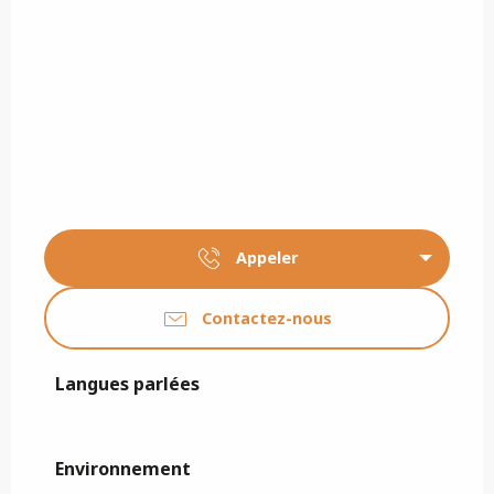
Appeler
Contactez-nous
Langues parlées
Langues parlées
Environnement
Environnement