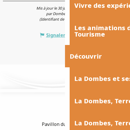
Vivre des expéri
Mis à jour le 30 juillet 2026 à 14:58
par Dombes Tourisme
(Identifiant de l'offre :
134463
)
Les animations
Tourisme
Signaler une erreur
Découvrir
La Dombes et se
La Dombes, Terr
La Dombes, Ter
Pavillon du Tourisme