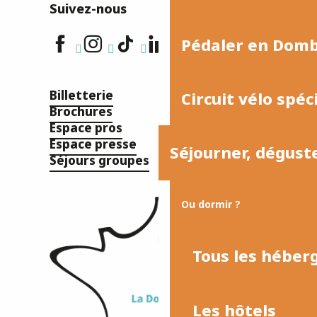
Suivez-nous
Pédaler en Dom
Billetterie
Circuit vélo spéc
Brochures
Espace pros
Espace presse
Séjourner, dégust
Séjours groupes
Ou dormir ?
Tous les hébe
Les hôtels