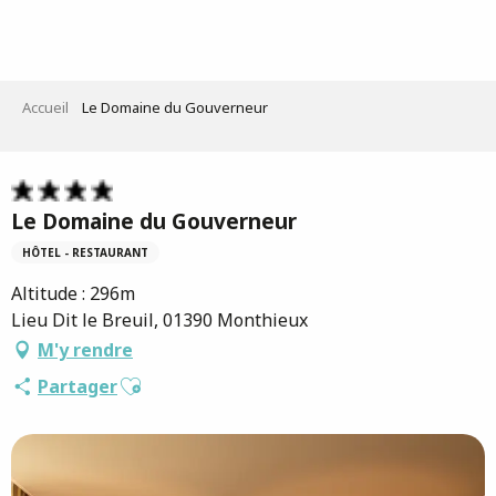
Aller
au
contenu
principal
Accueil
Le Domaine du Gouverneur
Le Domaine du Gouverneur
HÔTEL - RESTAURANT
Altitude : 296m
Lieu Dit le Breuil, 01390 Monthieux
M'y rendre
Ajouter aux favoris
Partager