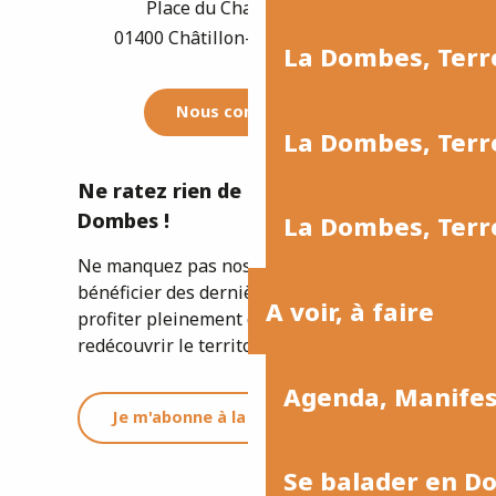
Place du Champ de Foire
01400 Châtillon-sur-Chalaronne
La Dombes, Terr
Nous contacter
La Dombes, Terre
Ne ratez rien de l'actualité de la
Dombes !
La Dombes, Terre
Ne manquez pas nos newsletters pour
bénéficier des dernières informations et
A voir, à faire
profiter pleinement de votre séjour ou
redécouvrir le territoire.
Agenda, Manife
Je m'abonne à la newsletter
Se balader en D