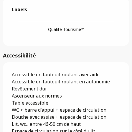
Offres de prestations
Labels
Labels
Qualité Tourisme™
Accessibilité
Accessible en fauteuil roulant avec aide
Accessible en fauteuil roulant en autonomie
Revêtement dur
Ascenseur aux normes
Table accessible
WC + barre d'appui + espace de circulation
Douche avec assise + espace de circulation
Lit, wc... entre 46-50 cm de haut
Espace de circulation sur le côté du lit