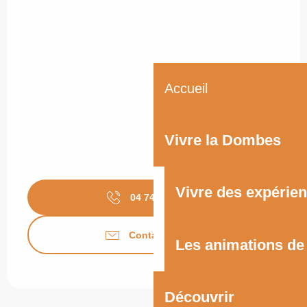
Accueil
Vivre la Dombes
Vivre des expérie
04 74 23 95
▒▒
Contactez-nous
Les animations d
Découvrir