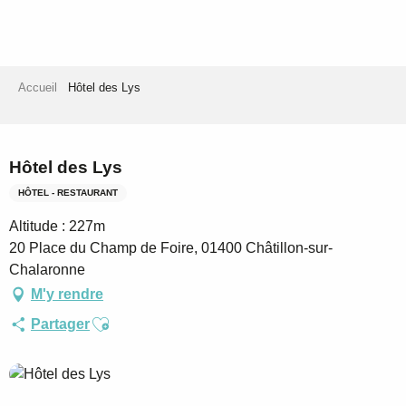
Aller
au
contenu
principal
Accueil
Hôtel des Lys
Hôtel des Lys
HÔTEL - RESTAURANT
Altitude : 227m
20 Place du Champ de Foire, 01400 Châtillon-sur-
Chalaronne
M'y rendre
Ajouter aux favoris
Partager