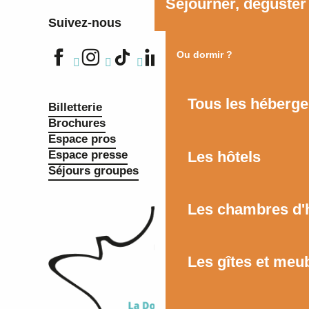
Séjourner, déguster
Suivez-nous
Ou dormir ?
Tous les héberg
Billetterie
Brochures
Espace pros
Les hôtels
Espace presse
Séjours groupes
Les chambres d'
Les gîtes et meu