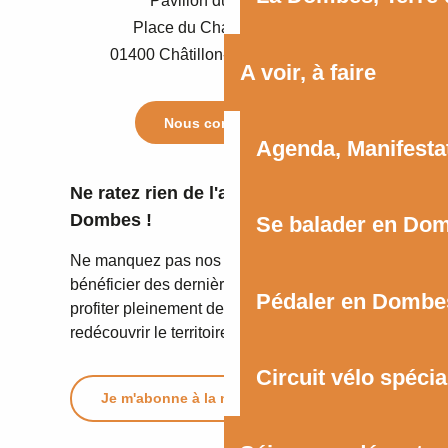
Pavillon du Tourisme
Place du Champ de Foire
01400 Châtillon-sur-Chalaronne
A voir, à faire
Nous contacter
Agenda, Manifest
Ne ratez rien de l'actualité de la
Dombes !
Se balader en Do
Ne manquez pas nos newsletters pour
bénéficier des dernières informations et
Pédaler en Dombe
profiter pleinement de votre séjour ou
redécouvrir le territoire.
Circuit vélo spécia
Je m'abonne à la newsletter