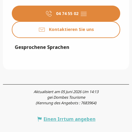
04 74 55 02
▒▒
Kontaktieren Sie uns
Gesprochene Sprachen
Gesprochene Sprachen
Aktualisiert am 05 Juni 2026 Um 14:13
gei Dombes Tourisme
(Kennung des Angebots :
7683964
)
Einen Irrtum angeben