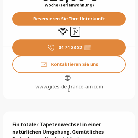
Woche (Ferienwohnung)
Reservieren Sie Ihre Unterkunft
Wi-Fi
Parkplatz
04 74 23 82
▒▒
Kontaktieren Sie uns
www.gites-de-france-ain.com
Beschreibung
Ein totaler Tapetenwechsel in einer 
natürlichen Umgebung. Gemütliches 