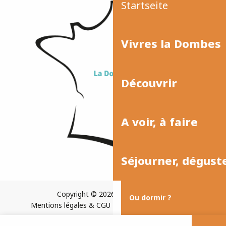
Startseite
Vivres la Dombes
Découvrir
A voir, à faire
Séjourner, dégust
Copyright © 2026
Plan du site
Ou dormir ?
Mentions légales & CGU
Paramètres des cookies