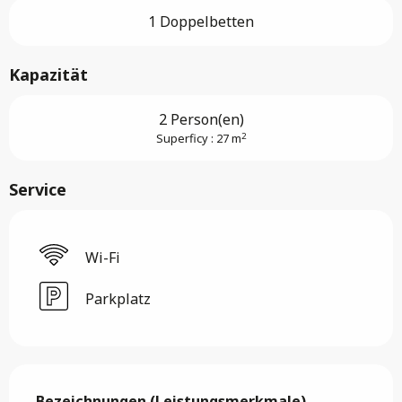
1 Doppelbetten
Kapazität
2 Person(en)
2
Superficy : 27 m
Service
Wi-Fi
Parkplatz
Leistungensmöglichkeiten
Bezeichnungen (Leistungsmerkmale)
Bezeichnungen (Leistungsmerkmale)