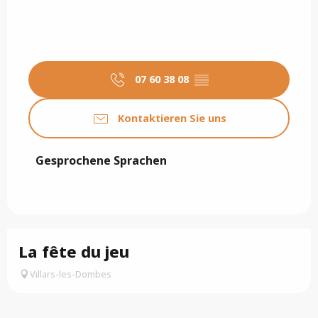
07 60 38 08
▒▒
Kontaktieren Sie uns
Gesprochene Sprachen
Gesprochene Sprachen
La fête du jeu
Villars-les-Dombes