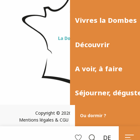
Vivres la Dombes
Découvrir
A voir, à faire
Séjourner, dégust
Copyright © 2026
Plan du site
Ou dormir ?
Mentions légales & CGU
Paramètres des cookies
DE