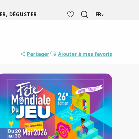
ER, DÉGUSTER
FR
Recherche
Voir les favoris
Ajouter aux favoris
Partager
Ajouter à mes favoris