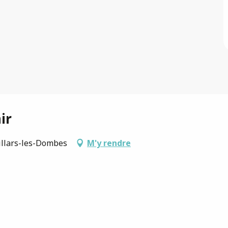
ir
illars-les-Dombes
M'y rendre