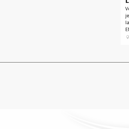
L
V
j
l
E