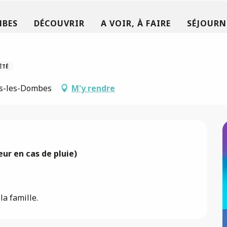
MBES
DÉCOUVRIR
A VOIR, À FAIRE
SÉJOURN
ÉTÉ
rs-les-Dombes
M'y rendre
eur en cas de pluie)

a famille.