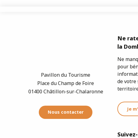
Ne rate
la Domb
Ne manqu
pour bén
informat
Pavillon du Tourisme
de votre 
Place du Champ de Foire
territoire
01400 Châtillon-sur-Chalaronne
Je m
Nous contacter
Suivez