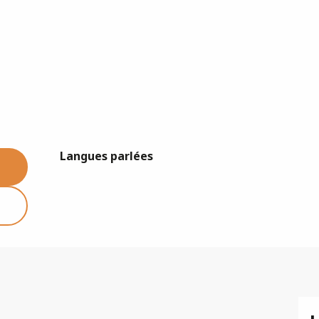
Langues parlées
Langues parlées