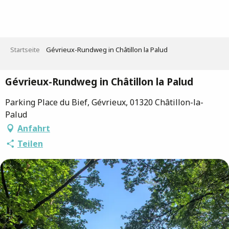
Aller
au
contenu
principal
Startseite
Gévrieux-Rundweg in Châtillon la Palud
Gévrieux-Rundweg in Châtillon la Palud
Parking Place du Bief, Gévrieux, 01320 Châtillon-la-
Palud
Anfahrt
Teilen