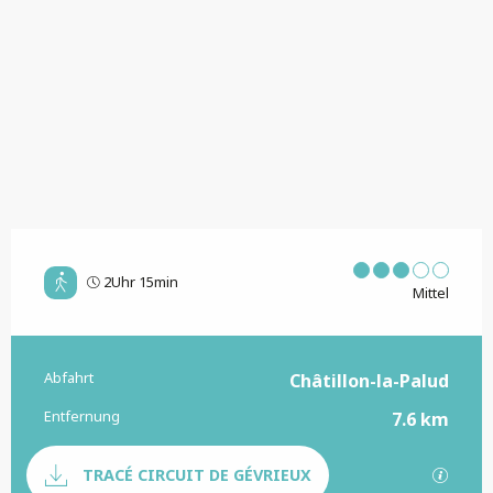
2Uhr 15min
Mittel
Abfahrt
Praktische Informationen
Châtillon-la-Palud
Entfernung
7.6 km
Dokumentation
Mit G
TRACÉ CIRCUIT DE GÉVRIEUX