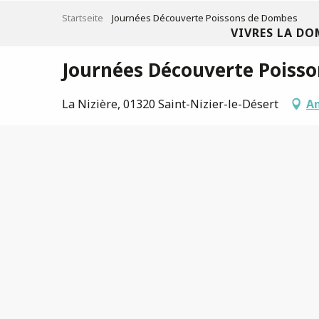
Aller
Startseite
Journées Découverte Poissons de Dombes
au
VIVRES LA DO
contenu
principal
Journées Découverte Poiss
La Nizière, 01320 Saint-Nizier-le-Désert
A