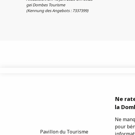
gei Dombes Tourisme
(Kennung des Angebots :
7337399
)
Ne rate
la Domb
Ne manqu
pour bén
Pavillon du Tourisme
informat