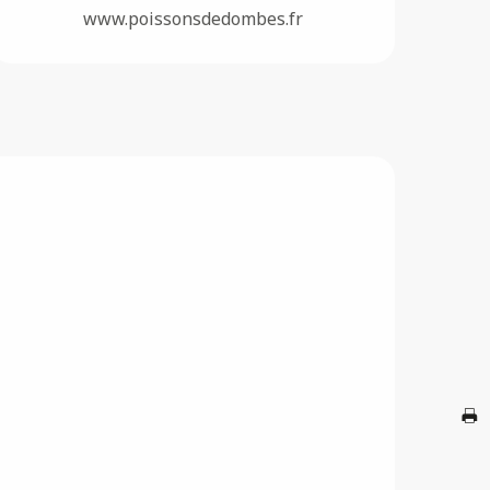
www.poissonsdedombes.fr
F
A
G