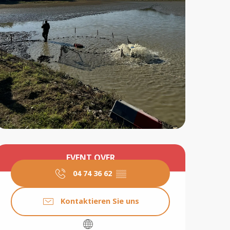
Öffnungszeiten & Konta
EVENT OVER
04 74 36 62
▒▒
Kontaktieren Sie uns