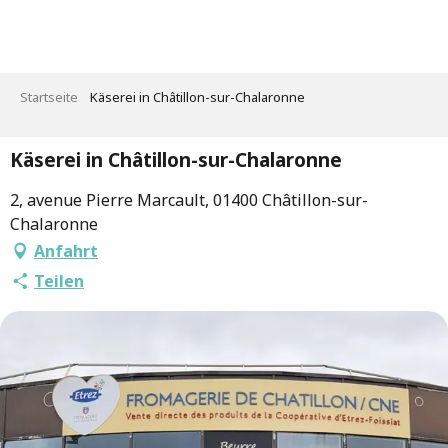
Aller
au
contenu
principal
Startseite
Käserei in Châtillon-sur-Chalaronne
Käserei in Châtillon-sur-Chalaronne
2, avenue Pierre Marcault, 01400 Châtillon-sur-
Chalaronne
Anfahrt
Teilen