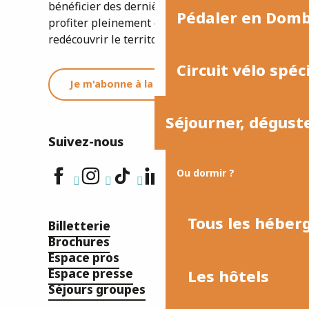
bénéficier des dernières informations et
Pédaler en Dom
profiter pleinement de votre séjour ou
redécouvrir le territoire.
Circuit vélo spéc
Je m'abonne à la newsletter
Séjourner, dégust
Suivez-nous
Ou dormir ?
Tous les hébe
Billetterie
Brochures
Espace pros
Les hôtels
Espace presse
Séjours groupes