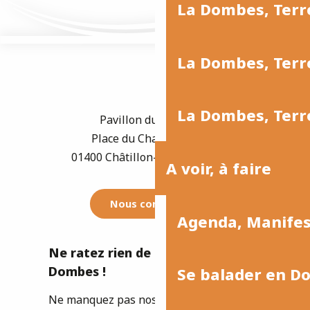
La Dombes, Terr
La Dombes, Terre
La Dombes, Terre
Pavillon du Tourisme
Place du Champ de Foire
01400 Châtillon-sur-Chalaronne
A voir, à faire
Nous contacter
Agenda, Manife
Ne ratez rien de l'actualité de la
Dombes !
Se balader en D
Ne manquez pas nos newsletters pour