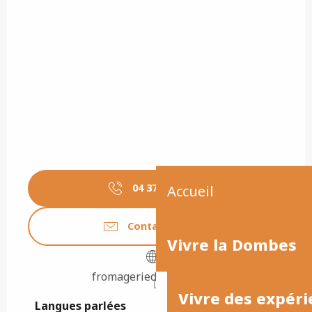
04 37 62 39
▒▒
Accueil
Contactez-nous
Vivre la Dombes
fromageriedechatillon.fr
Vivre des expéri
Langues parlées
Langues parlées