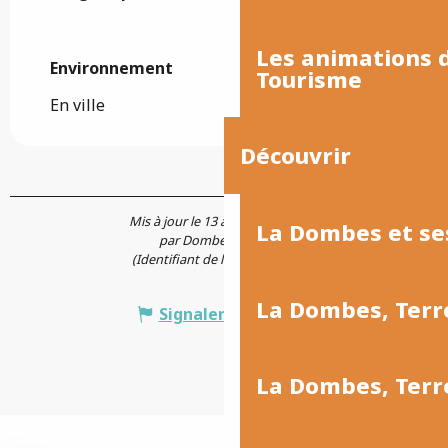
Les animations
Environnement
Environnement
Tourisme
En ville
Découvrir
Mis à jour le 13 avril 2026 à 09:24
La Dombes et se
par Dombes Tourisme
(Identifiant de l'offre :
7176312
)
La Dombes, Terr
Signaler une erreur
La Dombes, Ter