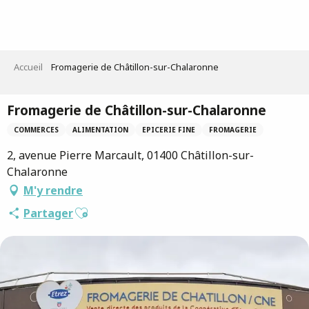
Aller
au
contenu
principal
Accueil
Fromagerie de Châtillon-sur-Chalaronne
Fromagerie de Châtillon-sur-Chalaronne
COMMERCES
ALIMENTATION
EPICERIE FINE
FROMAGERIE
2, avenue Pierre Marcault, 01400 Châtillon-sur-
Chalaronne
M'y rendre
Ajouter aux favoris
Partager