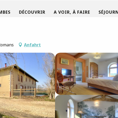
MBES
DÉCOUVRIR
A VOIR, À FAIRE
SÉJOURN
 Romans
Anfahrt