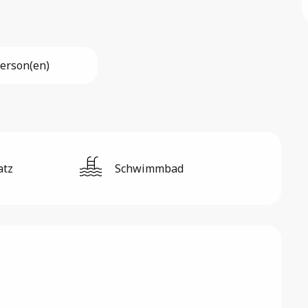
Person(en)
atz
Schwimmbad
hkeiten