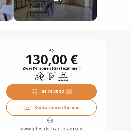
Öffnungszeiten & Konta
Ab
130,00 €
Zwei Personen (Gästezimmer)
Klimaanlage
Parkplatz
Schwimmbad
04 74 23 82
▒▒
Kontaktieren Sie uns
www.gites-de-france-ain.com