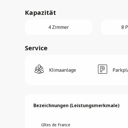
Kapazität
4 Zimmer
8 
Service
Klimaanlage
Parkpl
Leistungensmöglic
Bezeichnungen (Leistungsmerkmale)
Bezeichnungen (Leistungsmerkmale)
Gîtes de France