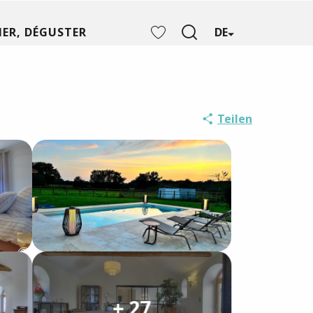
ER, DÉGUSTER
DE
Suche
Voir les favoris
Teilen
+ 27