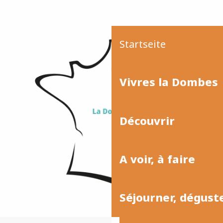
Startseite
Vivres la Dombes
Découvrir
A voir, à faire
Séjourner, dégust