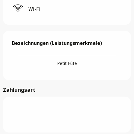
Wi-Fi
Leistungensmöglichkeiten
Bezeichnungen (Leistungsmerkmale)
Bezeichnungen (Leistungsmerkmale)
Petit Fûté
Zahlungsart