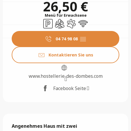
26,50 €
Menü für Erwachsene
Parkplatz
Klimaanlage
Tiere erlaubt
Wi-Fi
04 74 98 08
▒▒
Kontaktieren Sie uns
www.hostellerie-des-dombes.com
Facebook Seite
Beschreibung
Angenehmes Haus mit zwei 