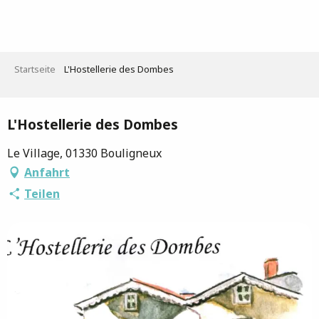
Aller
au
contenu
principal
Startseite
L'Hostellerie des Dombes
Saveurs de l'Ain
L'Hostellerie des Dombes
Le Village, 01330 Bouligneux
Anfahrt
Teilen