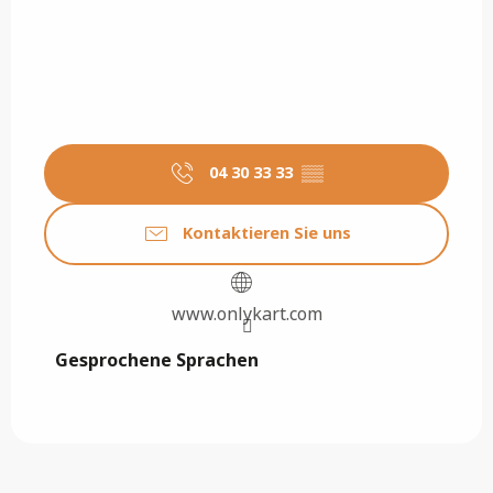
04 30 33 33
▒▒
Kontaktieren Sie uns
www.onlykart.com
Gesprochene Sprachen
Gesprochene Sprachen