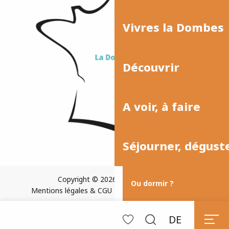
Vivres la Dombes
Découvrir
A voir, à faire
Séjourner, dégust
Copyright © 2026
Plan du site
Ou dormir ?
Mentions légales & CGU
Paramètres des cookies
DE