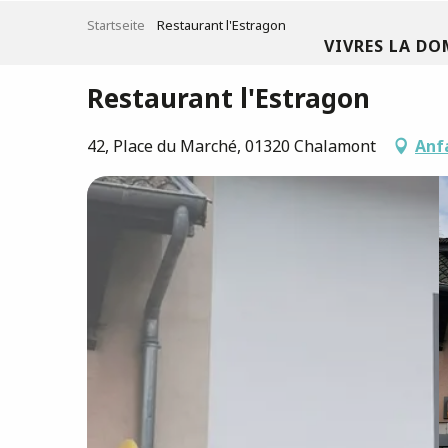
Aller
Startseite
Restaurant l'Estragon
au
VIVRES LA DO
contenu
principal
Restaurant l'Estragon
42, Place du Marché, 01320 Chalamont
Anf