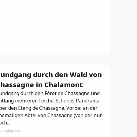
G
Br
undgang durch den Wald von
hassagne in Chalamont
undgang durch den Fôret de Chassagne und
ntlang mehrerer Teiche. Schönes Panorama
ber den Etang de Chassagne. Vorbei an der
hemaligen Abtei von Chassagne (von der nur
ch...
Chalamont