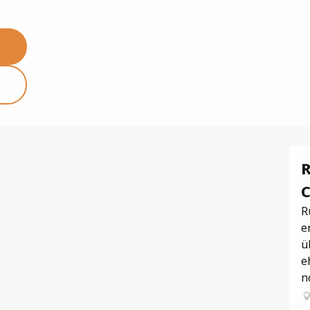
R
C
R
e
ü
e
no