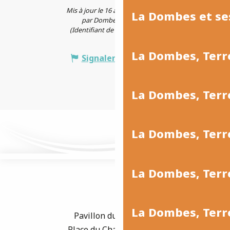
Mis à jour le 16 avril 2026 à 11:30
La Dombes et se
par Dombes Tourisme
(Identifiant de l'offre :
132627
)
La Dombes, Terr
Signaler une erreur
La Dombes, Ter
La Dombes, Terr
La Dombes, Terre
La Dombes, Terre
Pavillon du Tourisme
Place du Champ de Foire