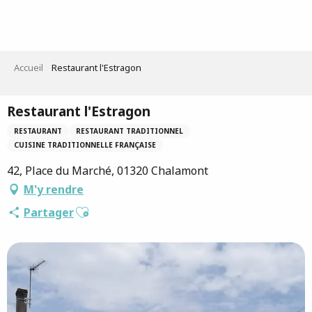
Aller
au
contenu
principal
Accueil
Restaurant l'Estragon
Restaurant l'Estragon
RESTAURANT
RESTAURANT TRADITIONNEL
CUISINE TRADITIONNELLE FRANÇAISE
42, Place du Marché, 01320 Chalamont
M'y rendre
Ajouter aux favoris
Partager