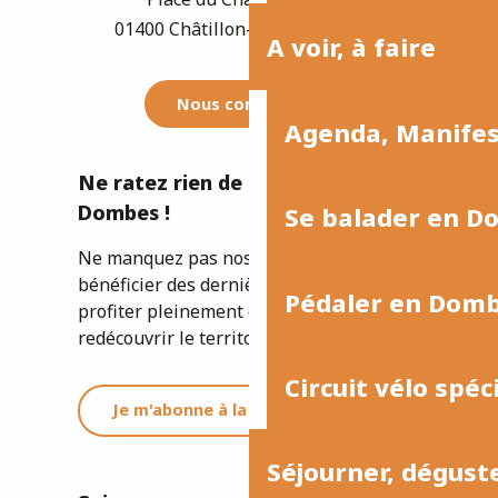
01400 Châtillon-sur-Chalaronne
A voir, à faire
Nous contacter
Agenda, Manife
Ne ratez rien de l'actualité de la
Dombes !
Se balader en D
Ne manquez pas nos newsletters pour
bénéficier des dernières informations et
Pédaler en Dom
profiter pleinement de votre séjour ou
redécouvrir le territoire.
Circuit vélo spéc
Je m'abonne à la newsletter
Séjourner, dégust