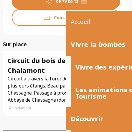
09 79 06 13
▒▒
Contactez-nous
Accueil
Vivre la Dombes
Sur place
Circuit du bois de Chassagne à
Vivre des expéri
Chalamont
Circuit à travers la Fôret de Chassagne et longeant
plusieurs étangs. Beau panorama sur l'Etang de
Les animations
Chassagne. Passage à proximité de l'ancienne
Tourisme
Abbaye de Chassagne (dont il ne...
Chalamont
Découvrir