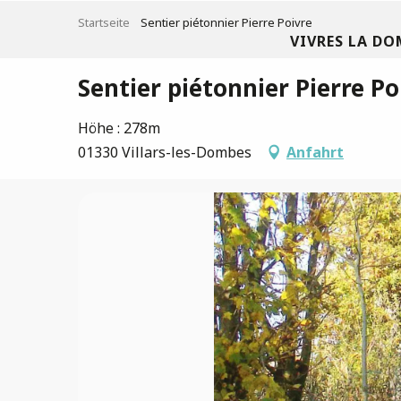
Aller
Startseite
Sentier piétonnier Pierre Poivre
au
VIVRES LA DO
contenu
principal
Sentier piétonnier Pierre Po
Höhe : 278m
01330 Villars-les-Dombes
Anfahrt