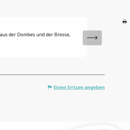
A
Café librai
 aus der Dombes und der Bresse,
Villars-les-Dombes
G
Br
Einen Irrtum angeben