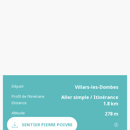
Départ
Informations pratiques
Villars-les-Dombes
Profil de l’itinéraire
Aller simple / Itinérance
Distance
1.8 km
Altitude
278 m
Documentation
SECTI
SENTIER PIERRE POIVRE