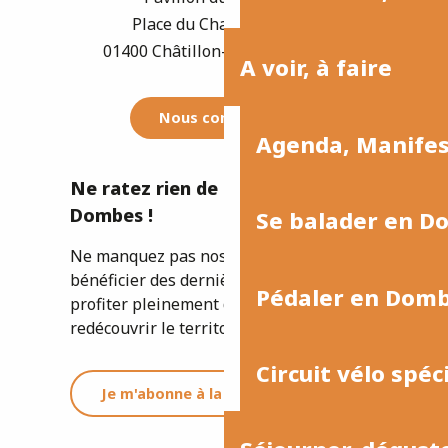
Place du Champ de Foire
01400 Châtillon-sur-Chalaronne
A voir, à faire
Nous contacter
Agenda, Manife
Ne ratez rien de l'actualité de la
Dombes !
Se balader en D
Ne manquez pas nos newsletters pour
bénéficier des dernières informations et
Pédaler en Dom
profiter pleinement de votre séjour ou
redécouvrir le territoire.
Circuit vélo spéc
Je m'abonne à la newsletter