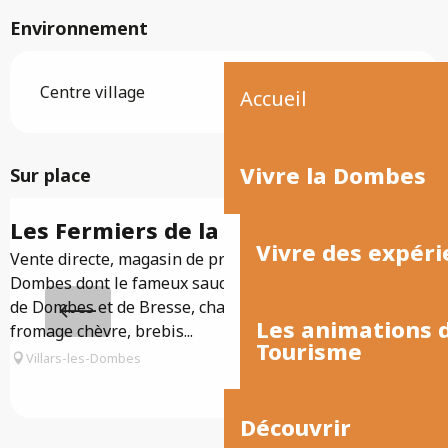
Environnement
Centre village
Accueil
Vivre la Dombes
Sur place
Les Fermiers de la Dombes
Vivre des expéri
Vente directe, magasin de producteurs : poissons de
F
Dombes dont le fameux saucisson de carpe, volailles
s
de Dombes et de Bresse, charcuterie, escargots,
t
Les animations
fromage chèvre, brebis...
f
Tourisme
Villars-les-Dombes
Découvrir