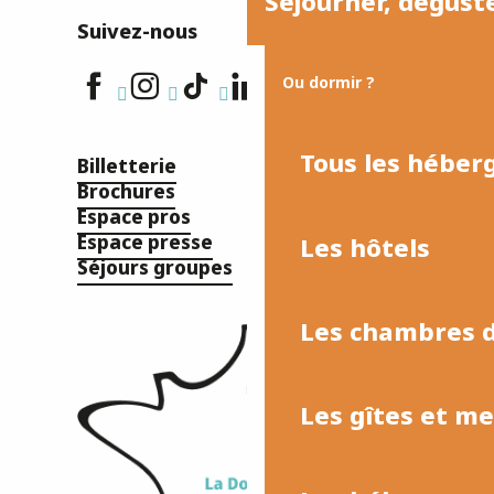
Séjourner, dégust
Suivez-nous
Ou dormir ?
Tous les hébe
Billetterie
Brochures
Espace pros
Espace presse
Les hôtels
Séjours groupes
Les chambres d
Les gîtes et m