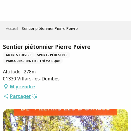
Aller
au
contenu
principal
Accueil
Sentier piétonnier Pierre Poivre
Sentier piétonnier Pierre Poivre
AUTRES LOISIRS
SPORTS PÉDESTRES
PARCOURS / SENTIER THÉMATIQUE
Altitude : 278m
01330 Villars-les-Dombes
M'y rendre
Ajouter aux favoris
Partager