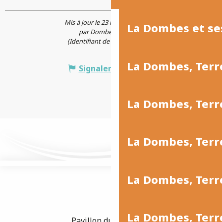
Mis à jour le 23 mai 2023 à 14:07
La Dombes et se
par Dombes Tourisme
(Identifiant de l'offre :
110065
)
La Dombes, Terr
Signaler une erreur
La Dombes, Ter
La Dombes, Terr
La Dombes, Terre
La Dombes, Terre
Pavillon du Tourisme