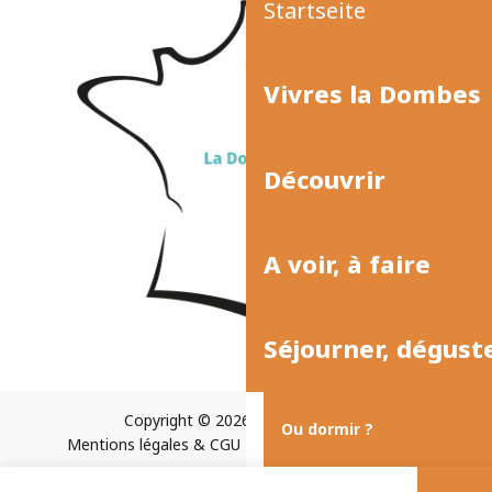
Startseite
Vivres la Dombes
Découvrir
A voir, à faire
Séjourner, dégust
Copyright © 2026
Plan du site
Ou dormir ?
Mentions légales & CGU
Paramètres des cookies