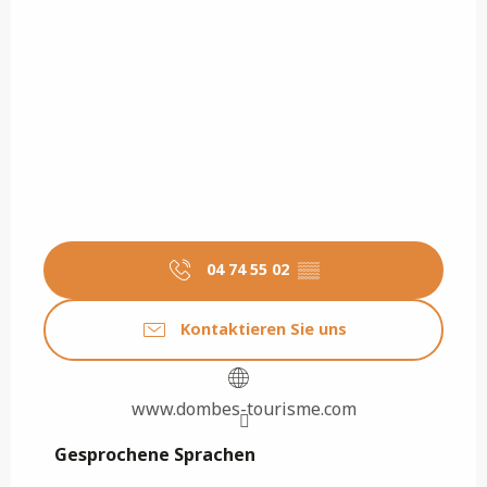
04 74 55 02
▒▒
Kontaktieren Sie uns
www.dombes-tourisme.com
Gesprochene Sprachen
Gesprochene Sprachen