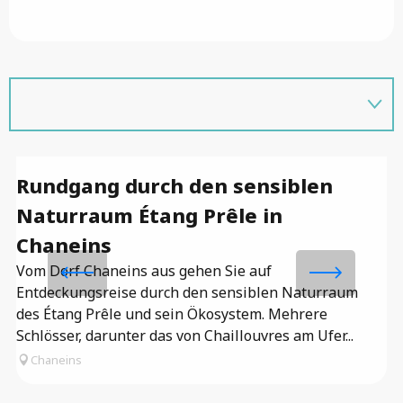
Rundgang durch den sensiblen
D
Naturraum Étang Prêle in
En
de
Chaneins
fü
Vom Dorf Chaneins aus gehen Sie auf
d
Entdeckungsreise durch den sensiblen Naturraum
des Étang Prêle und sein Ökosystem. Mehrere
Schlösser, darunter das von Chaillouvres am Ufer...
Chaneins