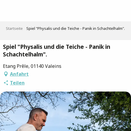
Aller
au
contenu
principal
Startseite
Spiel "Physalis und die Teiche - Panik in Schachtelhalm".
Spiel "Physalis und die Teiche - Panik in
Schachtelhalm".
Etang Prêle, 01140 Valeins
Anfahrt
Teilen