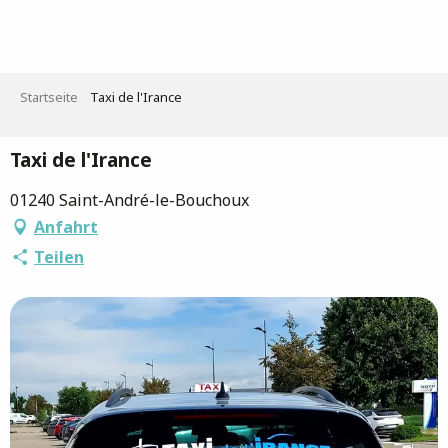
Aller
au
contenu
principal
Startseite
Taxi de l'Irance
Taxi de l'Irance
01240 Saint-André-le-Bouchoux
Anfahrt
Teilen