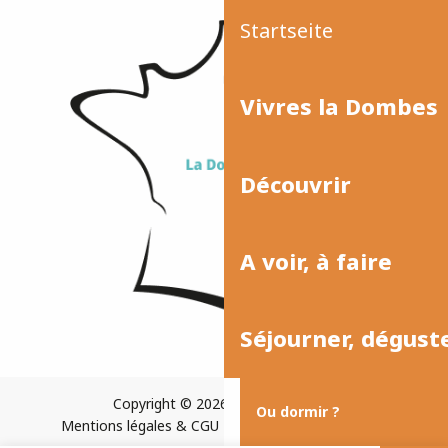
Startseite
Vivres la Dombes
Découvrir
A voir, à faire
Séjourner, dégust
Copyright © 2026
Plan du site
Ou dormir ?
Mentions légales & CGU
Paramètres des cookies