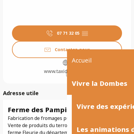
07 71 32 05
▒▒
Contactez-nous
Accueil
www.taxidelirance.fr
Vivre la Dombes
Adresse utile
Vivre des expéri
Ferme des Pampilles
Fabrication de fromages pur chèvre de la ferme.
Vente de produits du terroir. Le Gaec est la 1ère
Les animations
ferme Fleurie du département : possibilité de