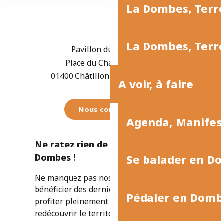
La Dombes, Terre
La Dombes, Terre
Pavillon du Tourisme
Place du Champ de Foire
01400 Châtillon-sur-Chalaronne
A voir, à faire
Nous contacter
Agenda, Manife
Ne ratez rien de l'actualité de la
Dombes !
Se balader en D
Ne manquez pas nos newsletters pour
bénéficier des dernières informations et
Pédaler en Dom
profiter pleinement de votre séjour ou
redécouvrir le territoire.