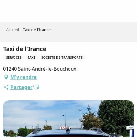
Aller
au
contenu
principal
Accueil
Taxi de l'Irance
Taxi de l'Irance
SERVICES
TAXI
SOCIÉTÉ DE TRANSPORTS
01240 Saint-André-le-Bouchoux
M'y rendre
Ajouter aux favoris
Partager