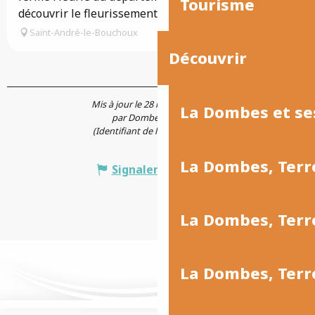
Tourisme
découvrir le fleurissement...
Saint-André-le-Bouchoux
Découvrir
Mis à jour le 28 mai 2026 à 16:43
La Dombes et se
par Dombes Tourisme
(Identifiant de l'offre :
6621853
)
La Dombes, Terr
Signaler une erreur
La Dombes, Ter
La Dombes, Terr