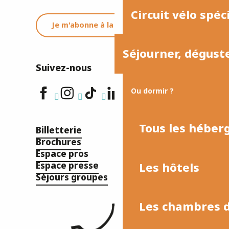
Circuit vélo spéc
Je m'abonne à la newsletter
Séjourner, dégust
Suivez-nous
Ou dormir ?
Tous les hébe
Billetterie
Brochures
Espace pros
Les hôtels
Espace presse
Séjours groupes
Les chambres d