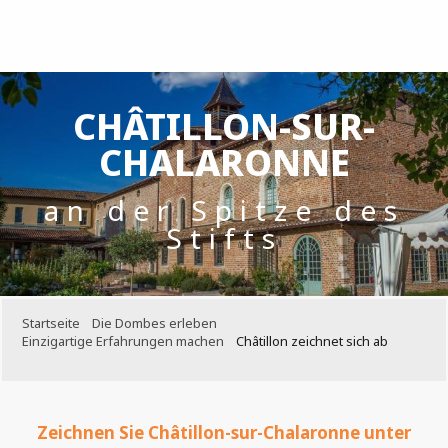
Aller
au
contenu
principal
CHÂTILLON-SUR-
CHALARONNE
an der Spitze des
Stifts
Startseite
Die Dombes erleben
Einzigartige Erfahrungen machen
Châtillon zeichnet sich ab
Zeichnen Sie Châtillon-sur-Chalaronne unter