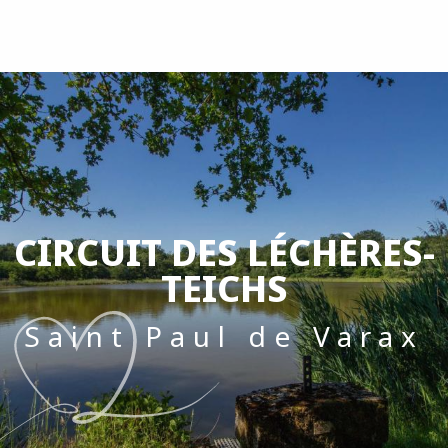
Aller
au
contenu
principal
CIRCUIT DES LÉCHÈRES-
TEICHS
Saint Paul de Varax