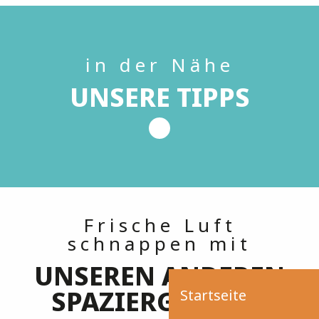
in der Nähe
UNSERE TIPPS
Frische Luft
schnappen mit
UNSEREN ANDEREN
SPAZIERGÄNGEN
Startseite