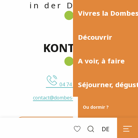
in der Dombes
Vivres la Dombe
Découvrir
KONTAKT
A voir, à faire
Séjourner, dégus
04 74 55 02 27
contact@dombes-tourisme.com
Ou dormir ?
Dombes Tourisme – Office de Tourisme
DE