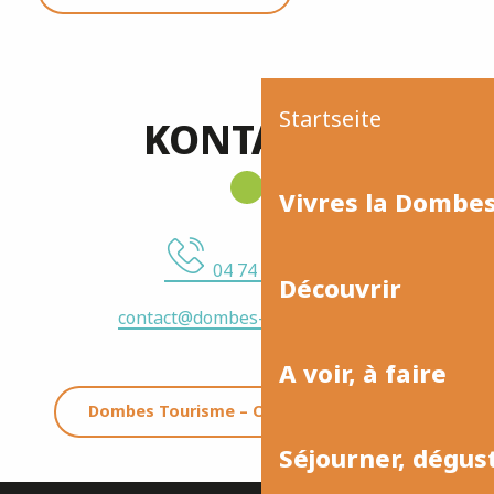
Startseite
KONTAKTE
Vivres la Dombe
04 74 55 02 27
Découvrir
contact@dombes-tourisme.com
A voir, à faire
Dombes Tourisme – Office de Tourisme
Séjourner, dégus