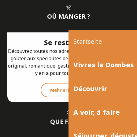
OÙ MANGER ?
Startseite
Se restaurer
Découvrez toutes nos adresses de restaurant pour
goûter aux spécialités de la Dombes. Restaurant
Vivres la Dombes
original, romantique, gastronomique ou familial, il
y en a pour tous les goûts...
Découvrir
Mehr erfahren
A voir, à faire
QUE FAIRE ?
Séjourner, dégust