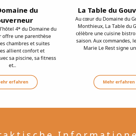
Domaine du
La Table du Gou
uverneur
Au cœur du Domaine du G
Monthieux, La Table du 
l’hôtel 4* du Domaine du
célèbre une cuisine bistr
 offre une parenthèse
saison. Aux commandes, le
Ses chambres et suites
Marie Le Rest signe une
es allient confort et
vec sa piscine, sa fitness
et...
ehr erfahren
Mehr erfahren
raktische Information