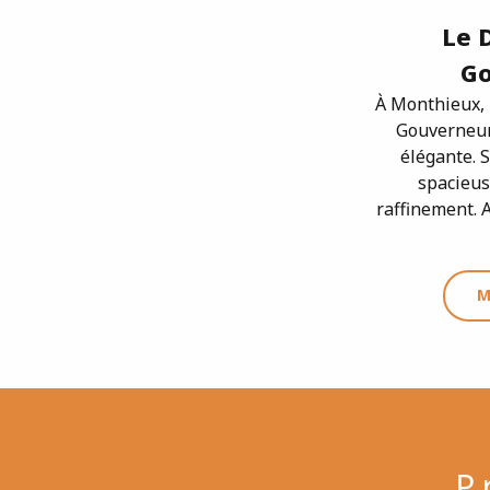
Le 
Go
À Monthieux, 
Gouverneur
élégante. 
spacieus
raffinement. A
M
P