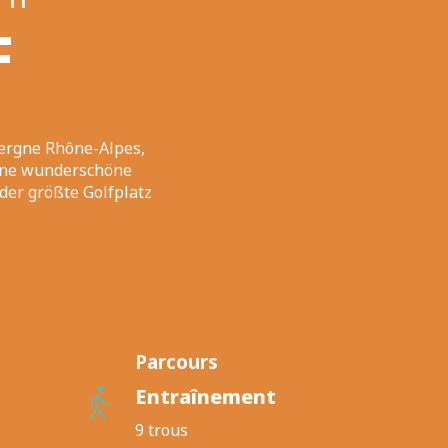
F
vergne Rhône-Alpes,
eine wunderschöne
der größte Golfplatz
Parcours
Entraînement
9 trous