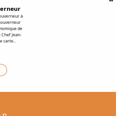
verneur
ouverneur à
G
Gouverneur
onomique de
 Chef Jean-
Br
 carte...
en