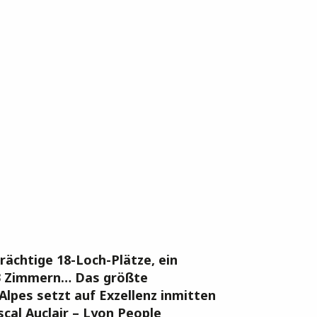
rächtige 18-Loch-Plätze, ein
 53 Zimmern… Das größte
lpes setzt auf Exzellenz inmitten
al Auclair – Lyon People