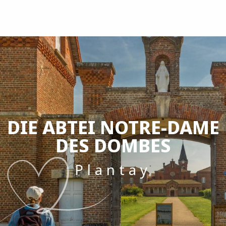
Aller
au
contenu
principal
DIE ABTEI NOTRE-DAME
DES DOMBES
Plantay