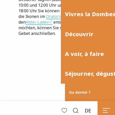
10:00 und 12:00 Uhr und zwischen 14:30 und
18:00 Uhr. Sie können die Kirche besichtigen,
Vivres la Dombe
die Ikonen im
Oratorium von Tibhirine
und
den
Abtei-Laden
entdecken. Wenn Sie
möchten, können Sie sich uns auch zum
Découvrir
Gebet anschließen.
A voir, à faire
Séjourner, dégus
Ou dormir ?
Die Geschichte von
DE
Diane, unserer