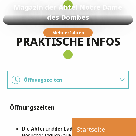
Magazin der Abtei Notre Dame
des Dombes
Mehr erfahren
PRAKTISCHE INFOS
Öffnungszeiten
Preise
Öffnungszeiten
Kontakte
Die Abtei
und
der Laden
empfangen
Startseite
Besucher täglich (außer dienstags) zwischen