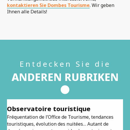
kontaktieren Sie Dombes Tourisme
. Wir geben
Ihnen alle Details!
Entdecken Sie die
ANDEREN RUBRIKEN
Observatoire touristique
D
Fréquentation de l’Office de Tourisme, tendances
À t
touristiques, évolution des nuitées… Autant de
s’e