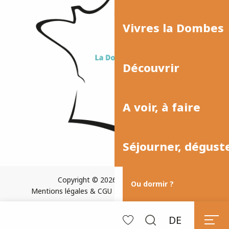
Vivres la Dombes
Découvrir
A voir, à faire
Séjourner, dégust
Copyright © 2026
Plan du site
Ou dormir ?
Mentions légales & CGU
Paramètres des cookies
DE