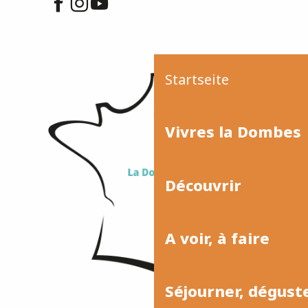
Startseite
Vivres la Dombes
Découvrir
A voir, à faire
Séjourner, dégust