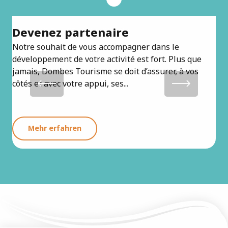
Devenez partenaire
D
Notre souhait de vous accompagner dans le
À t
développement de votre activité est fort. Plus que
s’e
jamais, Dombes Tourisme se doit d’assurer, à vos
acc
côtés et avec votre appui, ses...
tou
Mehr erfahren