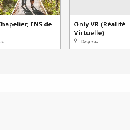
hapelier, ENS de
Only VR (Réalité
Virtuelle)
eux
Dagneux
 man in Châtillon-sur-Chalaronne unt