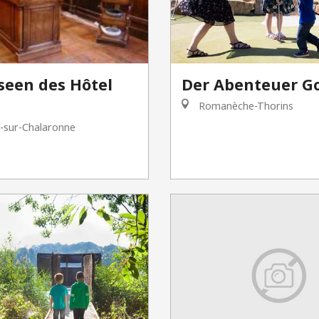
seen des Hôtel
Der Abenteuer Go
Romanèche-Thorins
n-sur-Chalaronne