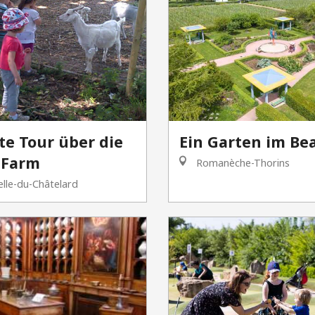
te Tour über die
Ein Garten im Bea
 Farm
Romanèche-Thorins
lle-du-Châtelard