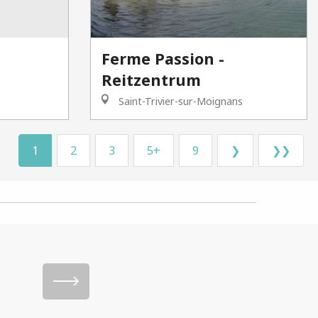
Ferme Passion -
Reitzentrum
Saint-Trivier-sur-Moignans
1
2
3
5+
9
❯
❯❯
ernehmen?
Die Tei