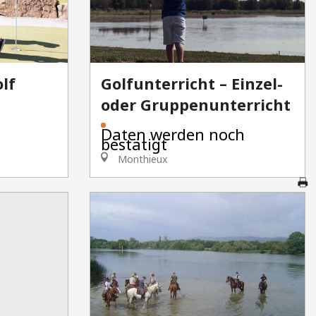
lf
Golfunterricht – Einzel-
oder Gruppenunterricht
F
Daten werden noch
bestätigt
Monthieux
A
G
Br