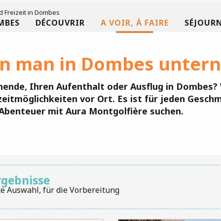
d Freizeit in Dombes
MBES
DÉCOUVRIR
A VOIR, À FAIRE
SÉJOURN
n man in Dombes unter
nende, Ihren Aufenthalt oder Ausflug in Dombes?
zeitmöglichkeiten vor Ort. Es ist für jeden Gesch
ge Abenteuer mit Aura Montgolfière suchen.
rgebnisse
e Auswahl, für die Vorbereitung