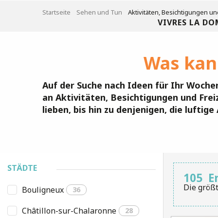
Aller
Startseite
Sehen und Tun
Aktivitäten, Besichtigungen un
au
VIVRES LA DO
contenu
principal
Was kan
Auf der Suche nach Ideen für Ihr Woche
an Aktivitäten, Besichtigungen und Frei
lieben, bis hin zu denjenigen, die lufti
STÄDTE
105
E
Die größt
Bouligneux
36
Châtillon-sur-Chalaronne
28