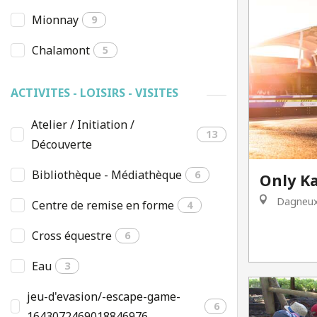
Mionnay
9
Chalamont
5
ACTIVITES - LOISIRS - VISITES
Atelier / Initiation /
13
Découverte
Bibliothèque - Médiathèque
6
Only Ka
Dagneu
Centre de remise en forme
4
Cross équestre
6
Eau
3
jeu-d'evasion/-escape-game-
6
1643072469018846976