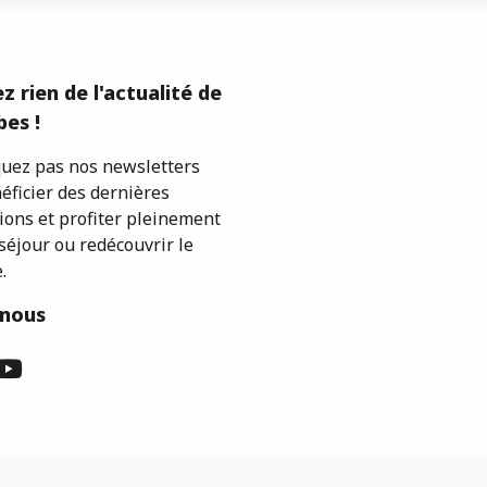
z rien de l'actualité de
es !
ez pas nos newsletters
éficier des dernières
ions et profiter pleinement
séjour ou redécouvrir le
.
-nous