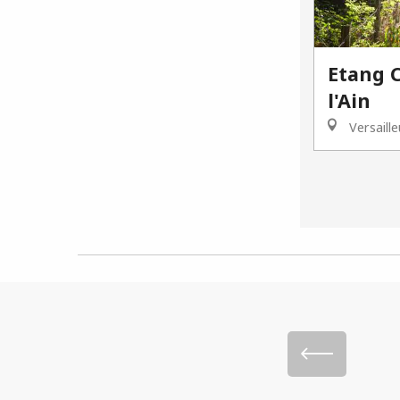
Etang C
l'Ain
Versaill
Was kann