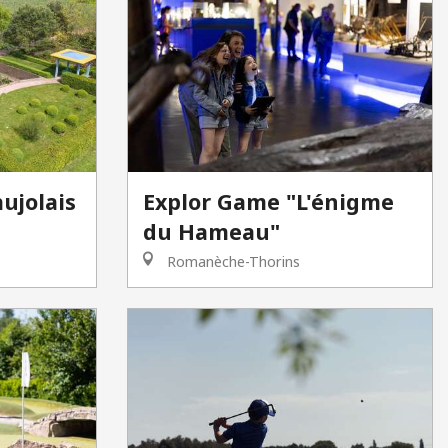
ujolais
Explor Game "L'énigme
du Hameau"
Romanèche-Thorins