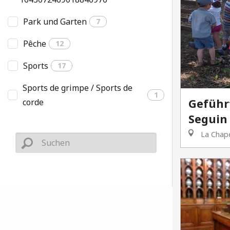
Park und Garten
7
Pêche
12
Sports
17
Sports de grimpe / Sports de
1
Geführ
corde
Seguin
La Chape