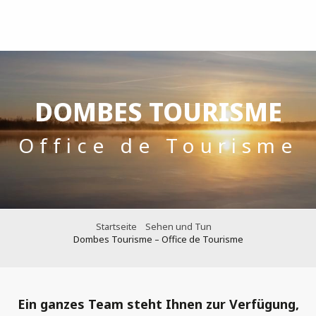
Aller
au
contenu
principal
DOMBES TOURISME
Office de Tourisme
Startseite
Sehen und Tun
Dombes Tourisme – Office de Tourisme
Ein ganzes Team steht Ihnen zur Verfügung,