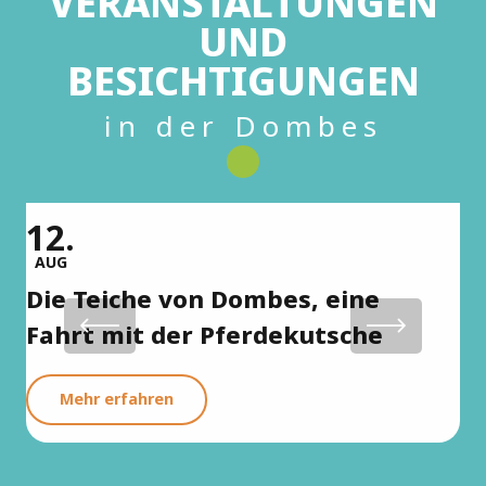
VERANSTALTUNGEN
UND
BESICHTIGUNGEN
in der Dombes
12.
1
AUG
A
Die Teiche von Dombes, eine
B
Fahrt mit der Pferdekutsche
D
Mehr erfahren