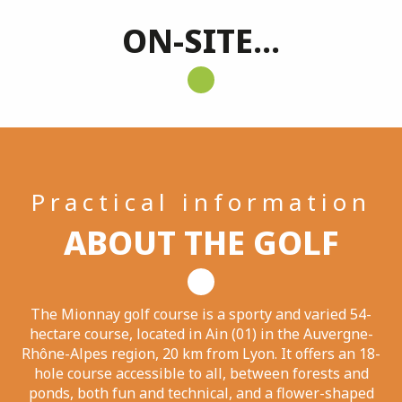
ON-SITE...
Practical information
ABOUT THE GOLF
The Mionnay golf course is a sporty and varied 54-
hectare course, located in Ain (01) in the Auvergne-
Rhône-Alpes region, 20 km from Lyon. It offers an 18-
hole course accessible to all, between forests and
ponds, both fun and technical, and a flower-shaped