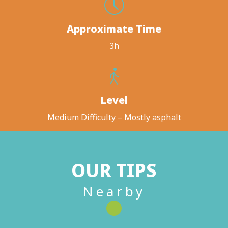
Approximate Time
3h
Level
Medium Difficulty – Mostly asphalt
OUR TIPS
Nearby