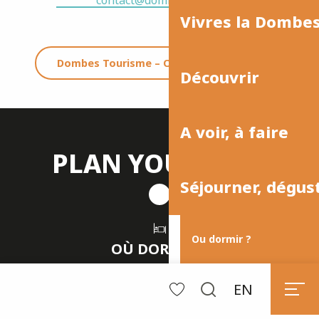
contact@dombes-tourisme.com
Vivres la Dombe
Dombes Tourisme – Office de Tourisme
Découvrir
A voir, à faire
PLAN YOUR STAY
Séjourner, dégus
Ou dormir ?
OÙ DORMIR ?
EN
Dormir
Search
Voir les favoris