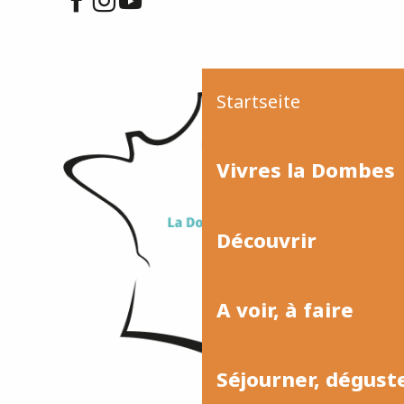
Startseite
Vivres la Dombes
Découvrir
A voir, à faire
Séjourner, dégust