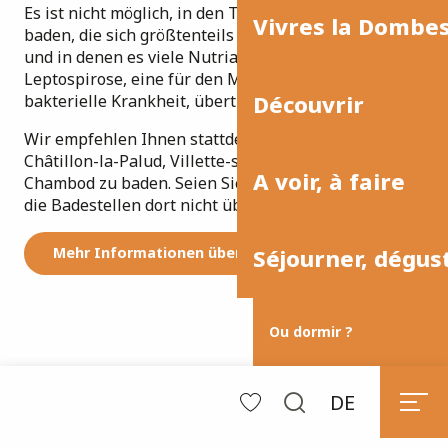
Es ist nicht möglich, in den Teichen der Dombes zu
Vivres la Dombe
baden, die sich größtenteils in Privatbesitz befinden
und in denen es viele Nutrias gibt, die die
Leptospirose, eine für den Menschen gefährliche
Découvrir
bakterielle Krankheit, übertragen.
Wir empfehlen Ihnen stattdessen, im Fluss Ain in
Châtillon-la-Palud, Villette-sur-Ain, Priay oder
A voir, à faire
Chambod zu baden. Seien Sie jedoch vorsichtig, da
die Badestellen dort nicht überwacht werden.
Mehr Informationen über AquaDombes
Séjourner, dégus
Ou dormir ?
DE
Suche
Voir les favoris