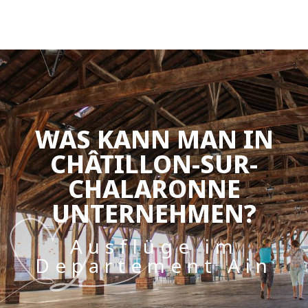
Aller
au
contenu
principal
WAS KANN MAN IN
CHÂTILLON-SUR-
CHALARONNE
UNTERNEHMEN?
Ausflüge im
Departement Ain