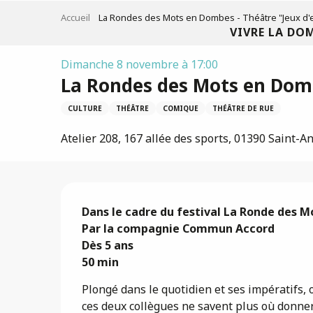
Aller
Accueil
La Rondes des Mots en Dombes - Théâtre "Jeux d'
au
VIVRE LA DO
contenu
principal
Dimanche 8 novembre à 17:00
La Rondes des Mots en Domb
CULTURE
THÉÂTRE
COMIQUE
THÉÂTRE DE RUE
Atelier 208, 167 allée des sports, 01390 Saint-A
Description
Dans le cadre du festival La Ronde des Mo
Par la compagnie Commun Accord

Dès 5 ans

50 min
Plongé dans le quotidien et ses impératifs, on
ces deux collègues ne savent plus où donner d