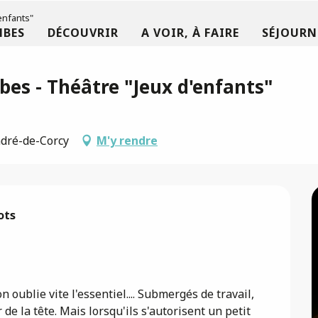
enfants"
MBES
DÉCOUVRIR
A VOIR, À FAIRE
SÉJOURN
es - Théâtre "Jeux d'enfants"
ndré-de-Corcy
M'y rendre
ts

 oublie vite l'essentiel.... Submergés de travail, 
e la tête. Mais lorsqu'ils s'autorisent un petit 