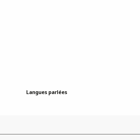
Langues parlées
Langues parlées