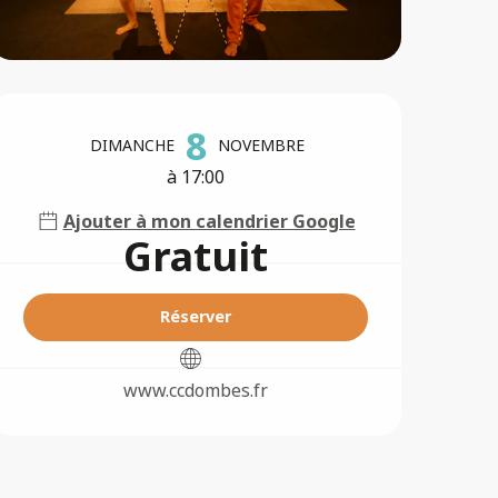
Ouverture et coordonné
8
DIMANCHE
NOVEMBRE
à 17:00
Ajouter à mon calendrier Google
Gratuit
Réserver
www.ccdombes.fr