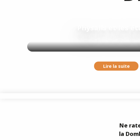
Physalis et les é
Lire la suite
Ne rate
la Domb