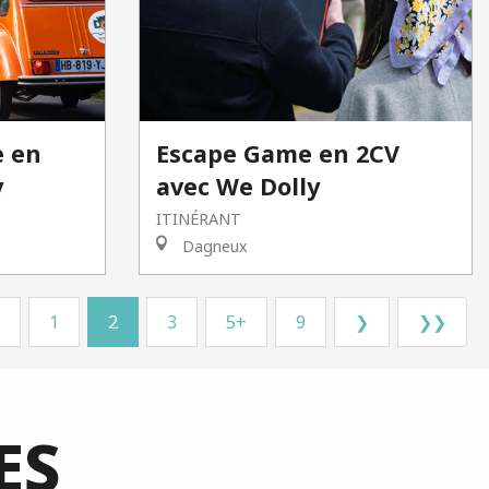
e en
Escape Game en 2CV
y
avec We Dolly
ITINÉRANT
Dagneux
1
2
3
5+
9
❯
❯❯
ES