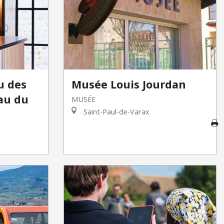
F
u des
Musée Louis Jourdan
au du
MUSÉE
Saint-Paul-de-Varax
A
G
Br