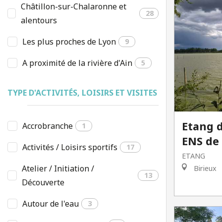
Châtillon-sur-Chalaronne et
28
alentours
Les plus proches de Lyon
9
A proximité de la rivière d'Ain
5
TYPE D'ACTIVITÉS, LOISIRS ET VISITES
Etang d
Accrobranche
1
ENS de 
Activités / Loisirs sportifs
17
ETANG
Atelier / Initiation /
Birieux
13
Découverte
Autour de l'eau
3