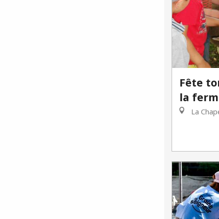
Fête to
la fer
La Chape