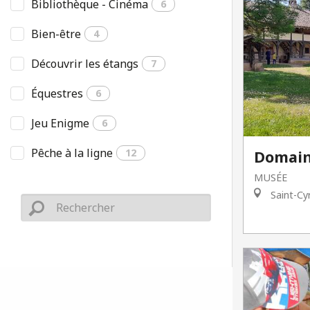
Bibliothèque - Cinéma
6
Bien-être
4
Découvrir les étangs
7
Équestres
6
Jeu Enigme
6
Pêche à la ligne
12
Domain
MUSÉE
Saint-Cy