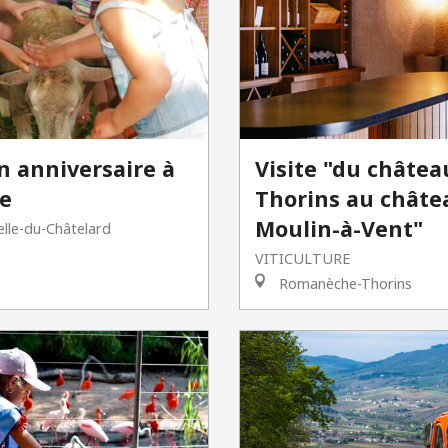
n anniversaire à
Visite "du châtea
me
Thorins au châte
Moulin-à-Vent"
lle-du-Châtelard
VITICULTURE
Romanèche-Thorins