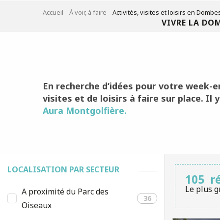
Aller
Accueil
À voir, à faire
Activités, visites et loisirs en Dombe
au
VIVRE LA DO
contenu
principal
En recherche d
‘idées pour votre week-e
visites et de loisirs à faire
sur place. Il 
Aura Montgolfière.
LOCALISATION PAR SECTEUR
105
r
Le plus g
A proximité du Parc des
36
Oiseaux