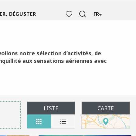
ER, DÉGUSTER
FR
Recherche
Voir les favoris
oilons notre sélection d’
activités, de
quillité aux sensations aériennes
avec
LISTE
CARTE