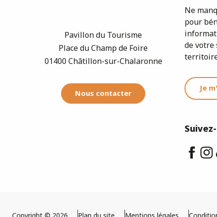
Ne manqu
pour bén
informat
Pavillon du Tourisme
de votre 
Place du Champ de Foire
territoire
01400 Châtillon-sur-Chalaronne
Je m
Nous contacter
Suivez
Copyright © 2026
Plan du site
Mentions légales
Conditio