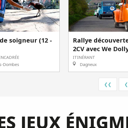
de soigneur (12 -
Rallye découvert
2CV avec We Doll
ENCADRÉE
ITINÉRANT
les-Dombes
Dagneux
❮❮
❮
ES JEUX ÉNIGM