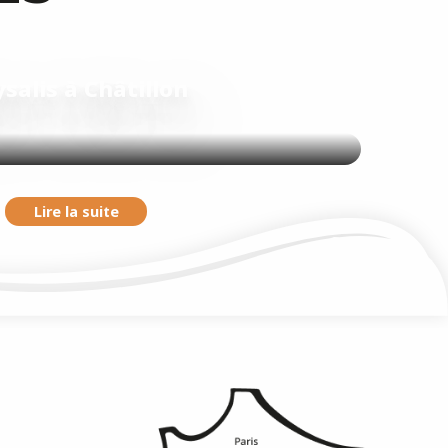
salis à Châtillon
Lire la suite