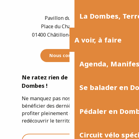
La Dombes, Terre
Pavillon du Tourisme
Place du Champ de Foire
01400 Châtillon-sur-Chalaronne
A voir, à faire
Nous contacter
Agenda, Manife
Ne ratez rien de l'actualité de la
Dombes !
Se balader en D
Ne manquez pas nos newsletters pour
bénéficier des dernières informations et
Pédaler en Dom
profiter pleinement de votre séjour ou
redécouvrir le territoire.
Circuit vélo spéc