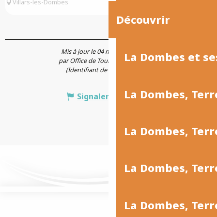
Villars-les-Dombes
Découvrir
Mis à jour le 04 mars 2026 à 14:08
La Dombes et se
par Office de Tourisme Ars-Trévoux
(Identifiant de l'offre :
128023
)
La Dombes, Terr
Signaler une erreur
La Dombes, Ter
La Dombes, Terr
La Dombes, Terre