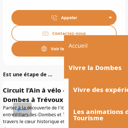
Appeler
Contactez-nous
Accueil
Voir les sites web
Vivre la Dombes
Est une étape de ...
Vivre des expéri
Circuit l'Ain à vélo - De Villars-les-
Dombes à Trévoux
Partez à la découverte de l'itinéraire cycliste
P
Les animations
entreVillars-les-Dombes et Trévoux, qui serpente à
C
Tourisme
travers le cœur historique et naturel de la région.
h