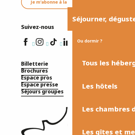
Je m'abonne à la newsletter
Séjourner, dégust
Suivez-nous
Ou dormir ?
Tous les hébe
Billetterie
Brochures
Espace pros
Espace presse
Les hôtels
Séjours groupes
Les chambres d
Les gîtes et m