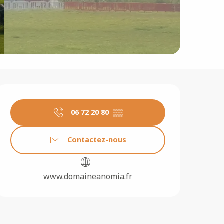
Ouverture et coordonné
06 72 20 80
▒▒
Contactez-nous
www.domaineanomia.fr