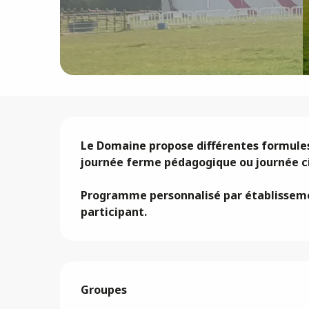
Description
Le Domaine propose différentes formules d
journée ferme pédagogique ou journée ci
Programme personnalisé par établissement
participant.
Groupes
Groupes