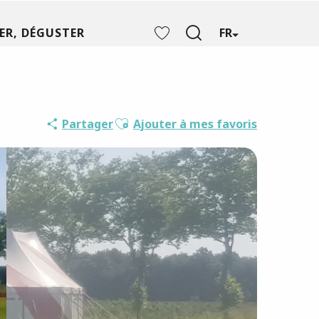
ER, DÉGUSTER
FR
Recherche
Voir les favoris
Ajouter aux favoris
Partager
Ajouter à mes favoris