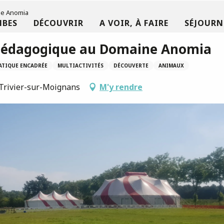
ne Anomia
MBES
DÉCOUVRIR
A VOIR, À FAIRE
SÉJOURN
e pédagogique au Domaine Anomia
ATIQUE ENCADRÉE
MULTIACTIVITÉS
DÉCOUVERTE
ANIMAUX
t-Trivier-sur-Moignans
M'y rendre