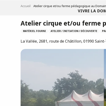
Aller
Accueil
Atelier cirque et/ou ferme pédagogique au Domai
au
VIVRE LA DO
contenu
principal
Atelier cirque et/ou ferm
MATÉRIEL FOURNI
ATELIER / INITIATION / DÉCOUVERTE
PR
La Vallée, 2681, route de Châtillon, 01990 Sain