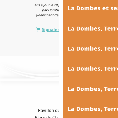
Mis à jour le 29 juin 2026 à 16:49
La Dombes et se
par Dombes Tourisme
(Identifiant de l'offre :
738507
)
La Dombes, Terr
Signaler une erreur
La Dombes, Ter
La Dombes, Terr
La Dombes, Terre
La Dombes, Terre
Pavillon du Tourisme
Place du Champ de Foire