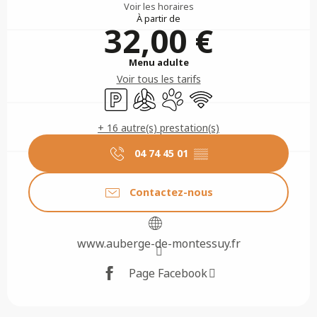
Voir les horaires
À partir de
32,00 €
Menu adulte
Voir tous les tarifs
Parking
Air conditionné
Animaux acceptés
WiFi
+ 16 autre(s) prestation(s)
04 74 45 01
▒▒
Contactez-nous
www.auberge-de-montessuy.fr
Page Facebook