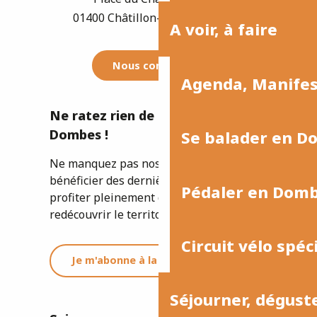
01400 Châtillon-sur-Chalaronne
A voir, à faire
Nous contacter
Agenda, Manife
Ne ratez rien de l'actualité de la
Dombes !
Se balader en D
Ne manquez pas nos newsletters pour
bénéficier des dernières informations et
Pédaler en Dom
profiter pleinement de votre séjour ou
redécouvrir le territoire.
Circuit vélo spéc
Je m'abonne à la newsletter
Séjourner, dégust