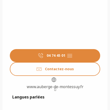
04 74 45 01
▒▒
Contactez-nous
www.auberge-de-montessuy.fr
Langues parlées
Langues parlées