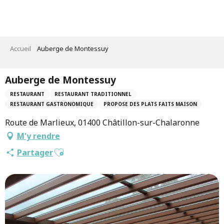
Aller
au
contenu
principal
Accueil
Auberge de Montessuy
Auberge de Montessuy
RESTAURANT
RESTAURANT TRADITIONNEL
RESTAURANT GASTRONOMIQUE
PROPOSE DES PLATS FAITS MAISON
Route de Marlieux, 01400 Châtillon-sur-Chalaronne
M'y rendre
Ajouter aux favoris
Partager