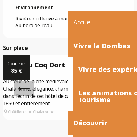
Environnement
Environnement
Rivière ou fleuve à moins de 300 m
Accueil
Au bord de l'eau
Vivre la Dombes
Sur place
Réservable
Hôtel au Coq Dort
à partir de
Vivre des expéri
85
€
Au cœur de la cité médiévale de Chatillon sur
I
Chalaronne, élégance, charme et histoire se devinent
à
Les animations
dans l’écrin de cet hôtel de campagne construit en
l
Tourisme
1850 et entièrement...
c
Châtillon-sur-Chalaronne
Découvrir