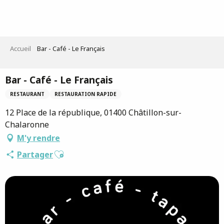
Aller
au
contenu
principal
Accueil
Bar - Café - Le Français
Bar - Café - Le Français
RESTAURANT
RESTAURATION RAPIDE
12 Place de la république, 01400 Châtillon-sur-
Chalaronne
M'y rendre
Ajouter aux favoris
Partager