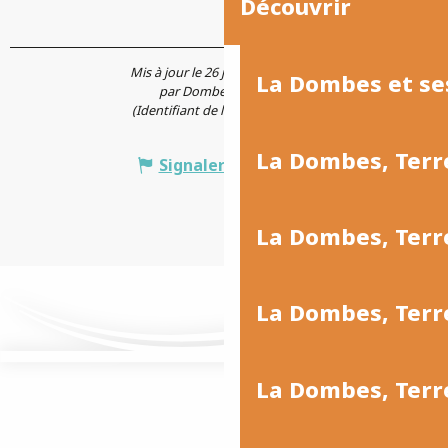
Découvrir
Mis à jour le 26 juin 2026 à 16:59
La Dombes et se
par Dombes Tourisme
(Identifiant de l'offre :
6641055
)
La Dombes, Terr
Signaler une erreur
La Dombes, Ter
La Dombes, Terr
La Dombes, Terre