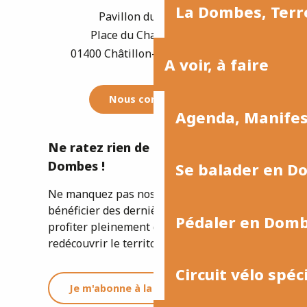
La Dombes, Terre
Pavillon du Tourisme
Place du Champ de Foire
01400 Châtillon-sur-Chalaronne
A voir, à faire
Nous contacter
Agenda, Manife
Ne ratez rien de l'actualité de la
Dombes !
Se balader en D
Ne manquez pas nos newsletters pour
bénéficier des dernières informations et
Pédaler en Dom
profiter pleinement de votre séjour ou
redécouvrir le territoire.
Circuit vélo spéc
Je m'abonne à la newsletter