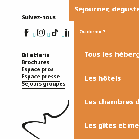
Séjourner, dégust
Suivez-nous
Ou dormir ?
Tous les hébe
Billetterie
Brochures
Espace pros
Espace presse
Les hôtels
Séjours groupes
Les chambres d
Les gîtes et m