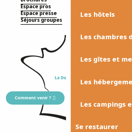
Espace pros
Les hôtels
Espace presse
Séjours groupes
Les chambres d
Les gîtes et m
Les hébergemen
Comment venir ?
Les campings et
Se restaurer