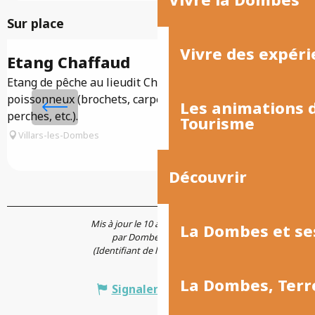
Sur place
Vivre des expéri
Etang Chaffaud
Etang de pêche au lieudit Chaffaud d'environ 3ha très
S
poissonneux (brochets, carpes, tanches, gardons,
O
Les animations
perches, etc.).
B
Tourisme
s
Villars-les-Dombes
Découvrir
Mis à jour le 10 avril 2026 à 09:55
La Dombes et se
par Dombes Tourisme
(Identifiant de l'offre :
5433874
)
La Dombes, Terr
Signaler une erreur