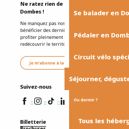
Ne ratez rien de l'actualité de la
Dombes !
Se balader en D
Ne manquez pas nos newsletters pour
bénéficier des dernières informations et
Pédaler en Dom
profiter pleinement de votre séjour ou
redécouvrir le territoire.
Circuit vélo spéc
Je m'abonne à la newsletter
Séjourner, dégust
Suivez-nous
Ou dormir ?
Tous les hébe
Billetterie
Brochures