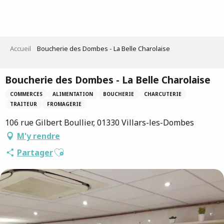
Aller
au
contenu
principal
Accueil
Boucherie des Dombes - La Belle Charolaise
Boucherie des Dombes - La Belle Charolaise
COMMERCES
ALIMENTATION
BOUCHERIE
CHARCUTERIE
TRAITEUR
FROMAGERIE
106 rue Gilbert Boullier, 01330 Villars-les-Dombes
M'y rendre
Ajouter aux favoris
Partager