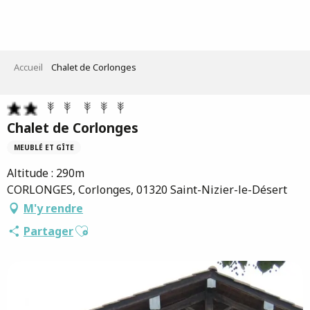
Aller
au
contenu
principal
Accueil
Chalet de Corlonges
Chalet de Corlonges
MEUBLÉ ET GÎTE
Altitude : 290m
CORLONGES, Corlonges, 01320 Saint-Nizier-le-Désert
M'y rendre
Ajouter aux favoris
Partager