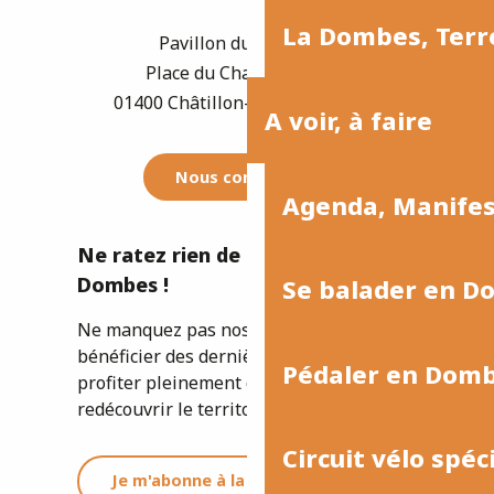
La Dombes, Terre
Pavillon du Tourisme
Place du Champ de Foire
01400 Châtillon-sur-Chalaronne
A voir, à faire
Nous contacter
Agenda, Manife
Ne ratez rien de l'actualité de la
Dombes !
Se balader en D
Ne manquez pas nos newsletters pour
bénéficier des dernières informations et
Pédaler en Dom
profiter pleinement de votre séjour ou
redécouvrir le territoire.
Circuit vélo spéc
Je m'abonne à la newsletter