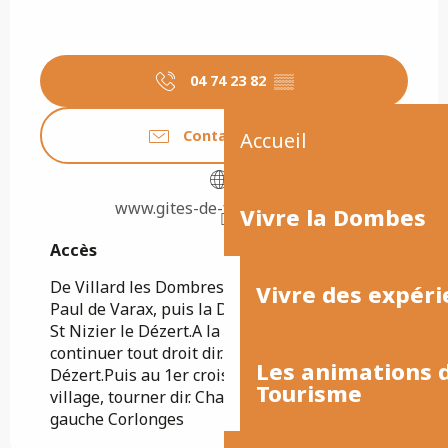
04 74 23 82
▒▒
Contactez-nous
Accueil
www.gites-de-france-ain.com
Vivre la Dombes
Accès
Accès
De Villard les Dombres, prendre la dir.de St
Vivre des expéri
Paul de Varax, puis la D70 en direc. le Plantay,
St Nizier le Dézert.A la sortie du Plantay,
continuer tout droit dir. St Nizier le
Les animations
Dézert.Puis au 1er croissement en vue du
Tourisme
village, tourner dir. Chalamont, 300 m à
gauche Corlonges