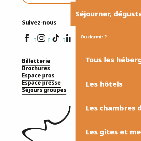
Séjourner, dégust
Suivez-nous
Ou dormir ?
Tous les hébe
Billetterie
Brochures
Espace pros
Les hôtels
Espace presse
Séjours groupes
Les chambres d
Les gîtes et m