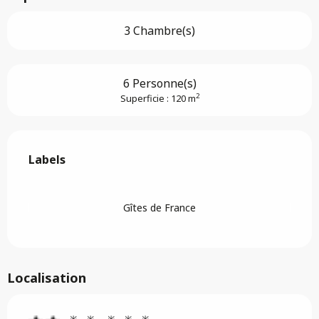
3 Chambre(s)
6 Personne(s)
2
Superficie : 120 m
Offres de prestations
Labels
Labels
Gîtes de France
Localisation