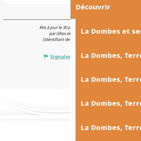
Découvrir
Mis à jour le 30 juillet 2026 à 19:45
La Dombes et se
par Gîtes de France Ain
(Identifiant de l'offre :
160509
)
La Dombes, Terr
Signaler une erreur
La Dombes, Ter
La Dombes, Terr
La Dombes, Terre