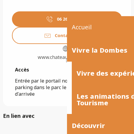
06 26 25 82
▒▒
Accueil
Contactez-nous
Vivre la Dombes
www.chateaudejoyeux.net
Accès
Accès
Vivre des expéri
Entrée par le portail nord ouest sur la D61.
parking dans le parc le long de l'avenue
d'arrivée
Les animations
Tourisme
En lien avec
Découvrir