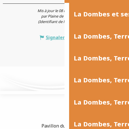
Mis à jour le 08 mai 2026 à 12:49
La Dombes et se
par Plaine de l'Ain Tourisme
(Identifiant de l'offre :
7766596
)
La Dombes, Terr
Signaler une erreur
La Dombes, Ter
La Dombes, Terr
La Dombes, Terre
La Dombes, Terre
Pavillon du Tourisme