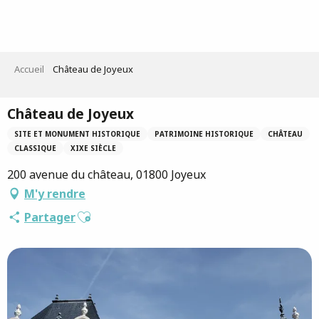
Aller
au
contenu
principal
Accueil
Château de Joyeux
Château de Joyeux
SITE ET MONUMENT HISTORIQUE
PATRIMOINE HISTORIQUE
CHÂTEAU
CLASSIQUE
XIXE SIÈCLE
200 avenue du château, 01800 Joyeux
M'y rendre
Ajouter aux favoris
Partager