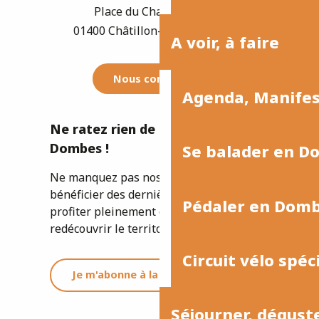
Place du Champ de Foire
01400 Châtillon-sur-Chalaronne
A voir, à faire
Nous contacter
Agenda, Manife
Ne ratez rien de l'actualité de la
Dombes !
Se balader en D
Ne manquez pas nos newsletters pour
bénéficier des dernières informations et
Pédaler en Dom
profiter pleinement de votre séjour ou
redécouvrir le territoire.
Circuit vélo spéc
Je m'abonne à la newsletter
Séjourner, dégust