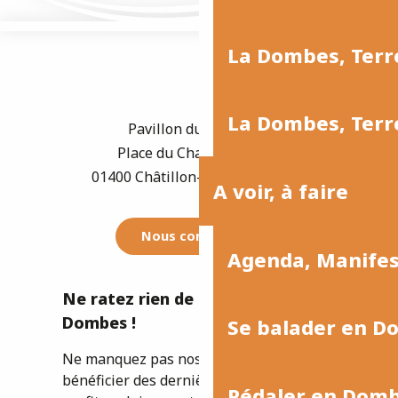
La Dombes, Terre
La Dombes, Terre
Pavillon du Tourisme
Place du Champ de Foire
01400 Châtillon-sur-Chalaronne
A voir, à faire
Nous contacter
Agenda, Manife
Ne ratez rien de l'actualité de la
Dombes !
Se balader en D
Ne manquez pas nos newsletters pour
bénéficier des dernières informations et
Pédaler en Dom