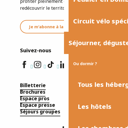
profiter pleinement de votre séjour ou
redécouvrir le territoire.
Circuit vélo spéc
Je m'abonne à la newsletter
Séjourner, dégust
Suivez-nous
Ou dormir ?
Tous les hébe
Billetterie
Brochures
Espace pros
Espace presse
Les hôtels
Séjours groupes
Les chambres d