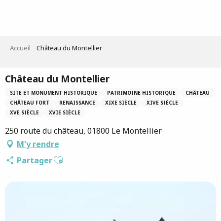
Aller
au
contenu
principal
Accueil
Château du Montellier
Château du Montellier
SITE ET MONUMENT HISTORIQUE
PATRIMOINE HISTORIQUE
CHÂTEAU
CHÂTEAU FORT
RENAISSANCE
XIXE SIÈCLE
XIVE SIÈCLE
XVE SIÈCLE
XVIE SIÈCLE
250 route du château, 01800 Le Montellier
M'y rendre
Ajouter aux favoris
Partager