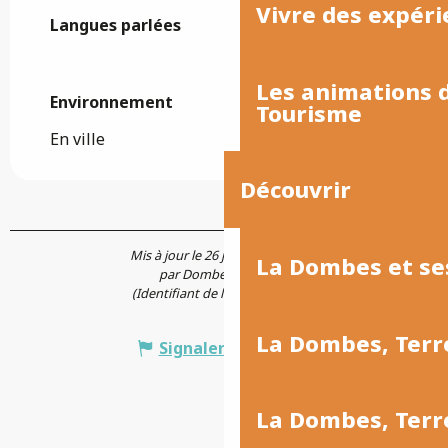
Vivre des expéri
Langues parlées
Langues parlées
Les animations
Environnement
Environnement
Tourisme
En ville
Découvrir
Mis à jour le 26 juin 2026 à 16:30
La Dombes et se
par Dombes Tourisme
(Identifiant de l'offre :
7898751
)
La Dombes, Terr
Signaler une erreur
La Dombes, Ter