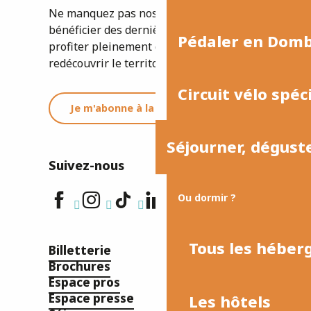
Ne manquez pas nos newsletters pour
bénéficier des dernières informations et
Pédaler en Dom
profiter pleinement de votre séjour ou
redécouvrir le territoire.
Circuit vélo spéc
Je m'abonne à la newsletter
Séjourner, dégust
Suivez-nous
Ou dormir ?
Tous les hébe
Billetterie
Brochures
Espace pros
Espace presse
Les hôtels