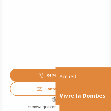
04 74 61 73
▒▒
Accueil
Contactez-nous
Vivre la Dombes
csmosaique.centres-sociaux.fr