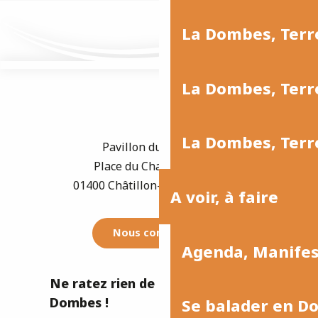
La Dombes, Terr
La Dombes, Terre
La Dombes, Terre
Pavillon du Tourisme
Place du Champ de Foire
01400 Châtillon-sur-Chalaronne
A voir, à faire
Nous contacter
Agenda, Manife
Ne ratez rien de l'actualité de la
Dombes !
Se balader en D