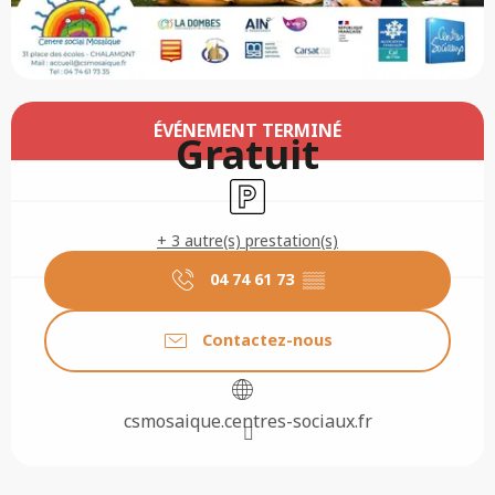
Ouverture et coordonnées
ÉVÉNEMENT TERMINÉ
Gratuit
Parking
+ 3 autre(s) prestation(s)
04 74 61 73
▒▒
Contactez-nous
csmosaique.centres-sociaux.fr