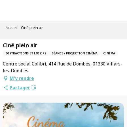
Aller
au
contenu
principal
Accueil
Ciné plein air
Ciné plein air
DISTRACTIONS ET LOISIRS
SÉANCE / PROJECTION CINÉMA
CINÉMA
Centre social Colibri, 414 Rue de Dombes, 01330 Villars-
les-Dombes
M'y rendre
Ajouter aux favoris
Partager