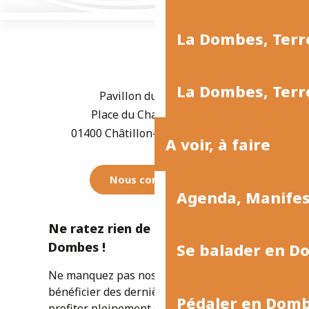
La Dombes, Terre
La Dombes, Terre
Pavillon du Tourisme
Place du Champ de Foire
01400 Châtillon-sur-Chalaronne
A voir, à faire
Nous contacter
Agenda, Manife
Ne ratez rien de l'actualité de la
Dombes !
Se balader en D
Ne manquez pas nos newsletters pour
bénéficier des dernières informations et
Pédaler en Dom
profiter pleinement de votre séjour ou