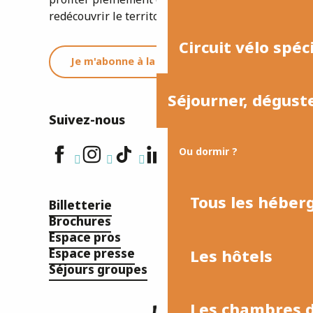
redécouvrir le territoire.
Circuit vélo spéc
Je m'abonne à la newsletter
Séjourner, dégust
Suivez-nous
Ou dormir ?
Tous les hébe
Billetterie
Brochures
Espace pros
Les hôtels
Espace presse
Séjours groupes
Les chambres d