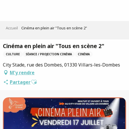
Aller
au
contenu
principal
Accueil
Cinéma en plein air "Tous en scène 2"
Cinéma en plein air "Tous en scène 2"
CULTURE
SÉANCE / PROJECTION CINÉMA
CINÉMA
City Stade, rue des Dombes, 01330 Villars-les-Dombes
M'y rendre
Ajouter aux favoris
Partager